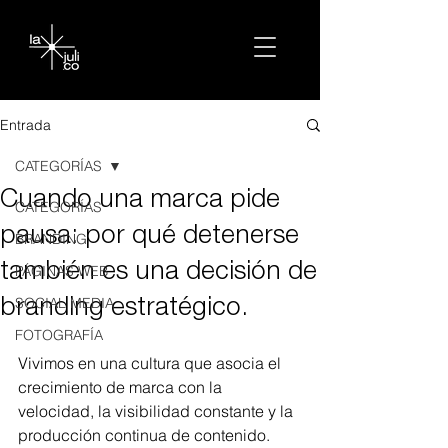
Entrada
CATEGORÍAS
Cuando una marca pide
CATEGORÍAS
pausa: por qué detenerse
BRANDING
también es una decisión de
PÁGINAS WEB
SOCIAL MEDIA
branding estratégico.
FOTOGRAFÍA
Vivimos en una cultura que asocia el 
crecimiento de marca con la 
velocidad, la visibilidad constante y la 
producción continua de contenido. 