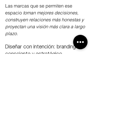
Las marcas que se permiten ese 
espacio
 toman mejores decisiones, 
construyen relaciones más honestas y 
proyectan una visión más clara a largo 
plazo.
Diseñar con intención: branding 
consciente y estratégico
En LaJuli creemos que el diseño no 
empieza con una pieza gráfica, sino 
con una pregunta bien formulada. 
Acompañamos marcas que sienten 
que es momento de detenerse, mirar 
con honestidad y volver a diseñar 
desde la intención.
Porque crear el futuro también implica 