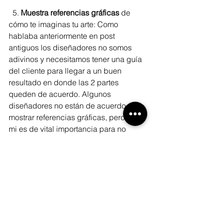
  5. 
Muestra referencias gráficas
 de 
cómo te imaginas tu arte: Como 
hablaba anteriormente en post 
antiguos los diseñadores no somos 
adivinos y necesitamos tener una guía 
del cliente para llegar a un buen 
resultado en donde las 2 partes 
queden de acuerdo. Algunos 
diseñadores no están de acuerdo con 
mostrar referencias gráficas, pero para 
mi es de vital importancia para no 
desfasarme creativamente en algo que 
el cliente finalmente no pidió. NO es 
cuestión de copiar sino de saber la 
dirección gráfica a la que se está 
dirigiendo el cliente, entendiendo que 
se puede también dar una asesoría al 
cliente cuando es necesario.