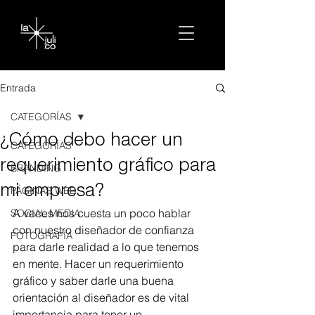
Entrada
CATEGORÍAS
¿Cómo debo hacer un
CATEGORÍAS
requerimiento gráfico para
BRANDING
mi empresa?
PÁGINAS WEB
A veces nos cuesta un poco hablar 
SOCIAL MEDIA
con nuestro diseñador de confianza 
FOTOGRAFÍA
para darle realidad a lo que tenemos 
en mente. Hacer un requerimiento 
gráfico y saber darle una buena 
orientación al diseñador es de vital 
importancia para tener un 