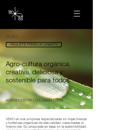
VEKO
PAQUETE PREMIUM GRAVITY
Agro-cultura orgánica,
creativa, deliciosa y
sostenible para todos
AGROINDUSTRY | COLOMBIA | 2024
VEKO es una empresa especializada en hojas frescas
y hortalizas orgánicas de alta calidad, cosechadas el
mismo día. Su propuesta se basa en la sostenibilidad,